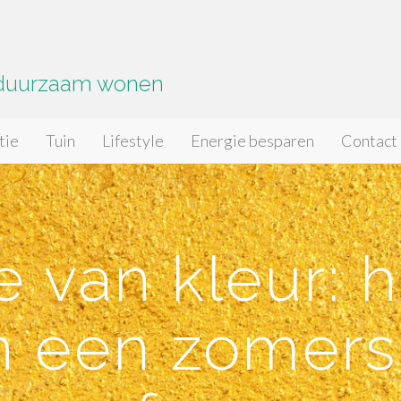
 duurzaam wonen
tie
Tuin
Lifestyle
Energie besparen
Contact
e van kleur: h
 een zomers 