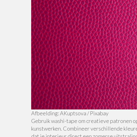
Afbeelding: AKuptsova / Pixabay
Gebruik washi-tape om creatieve patronen op 
kunstwerken. Combineer verschillende kleure
dat je interieur direct een zomerse uitstrali