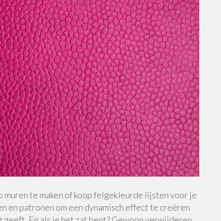
muren te maken of koop felgekleurde lijsten voor je
n en patronen om een dynamisch effect te creëren
ng geeft. En als je het zat bent? Gewoon verwijderen