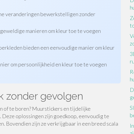
D
h
che veranderingen bewerkstelligen zonder
Z
to
jn geweldige manieren om kleur toe te voegen
V
z
loerkleden bieden een eenvoudige manier om kleur
3
r
nier om persoonlijkheid en kleur toe te voegen
R
h
D
jk zonder gevolgen
g
S
n of te boren? Muurstickers en tijdelijke
b
. Deze oplossingen zijn goedkoop, eenvoudig te
n. Bovendien zijn ze verkrijgbaar in een breed scala
I
z