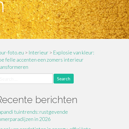
n
our-foto.eu
>
Interieur
>
Explosie van kleur:
oe felle accenten een zomers interieur
ransformeren
earch
r:
Recente berichten
apandi tuintrends: rustgevende
omerparadijzen in 2026