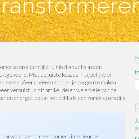
transformere
y
h
omerse en kleurrijke ruimte kan zelfs in een
t
tgevoerd. Met de juiste keuzes in tijdelijke en
 zomerse sfeer creëren zonder je zorgen te maken
S
er verhuist. In dit artikel delen we enkele van de
fo
leur en energie, zodat het echt als een zomers paradijs
J
z
r huurwoningen om een zomers interieur te