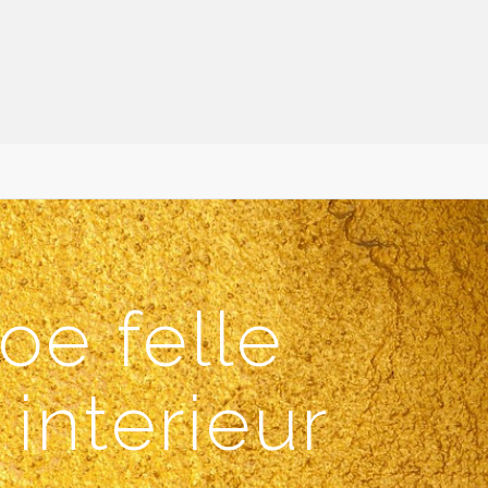
oe felle
interieur