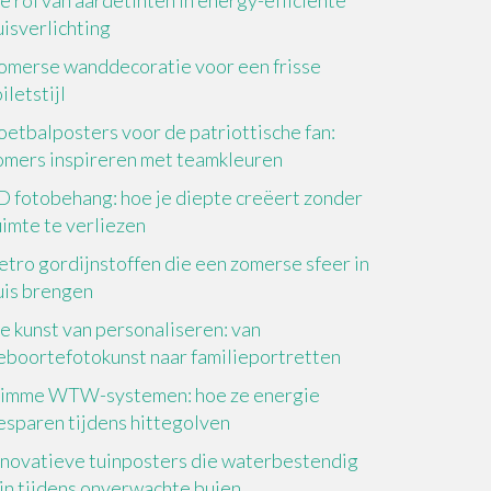
e rol van aardetinten in energy-efficiënte
uisverlichting
omerse wanddecoratie voor een frisse
iletstijl
oetbalposters voor de patriottische fan:
omers inspireren met teamkleuren
D fotobehang: hoe je diepte creëert zonder
uimte te verliezen
etro gordijnstoffen die een zomerse sfeer in
uis brengen
e kunst van personaliseren: van
eboortefotokunst naar familieportretten
limme WTW-systemen: hoe ze energie
esparen tijdens hittegolven
nnovatieve tuinposters die waterbestendig
ijn tijdens onverwachte buien