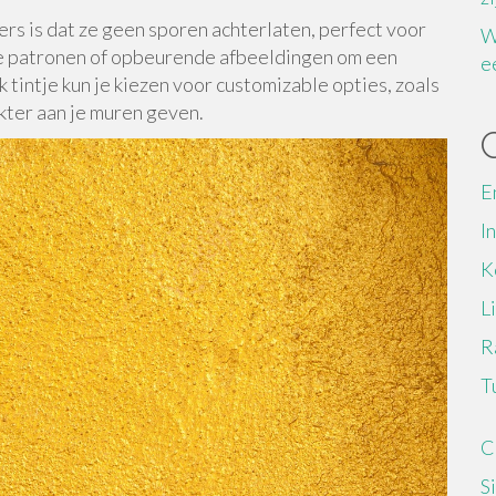
rs is dat ze geen sporen achterlaten, perfect voor
W
e patronen of opbeurende afbeeldingen om een
e
k tintje kun je kiezen voor customizable opties, zoals
akter aan je muren geven.
E
I
K
L
R
T
C
S