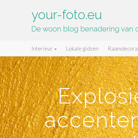
your-foto.eu
De woon blog benadering van
Primary
Skip
your-foto.eu
Interieur
Lokale gidsen
Raamdecora
to
Menu
content
Explosi
accenten