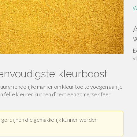
W
A
w
E
v
 eenvoudigste kleurboost
huurvriendelijke manier om kleur toe te voegen aan je
in felle kleuren kunnen direct een zomerse sfeer
n gordijnen die gemakkelijk kunnen worden
.