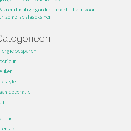
aarom luchtige gordijnen perfect zijn voor
en zomerse slaapkamer
Categorieën
nergie besparen
nterieur
euken
ifestyle
aamdecoratie
uin
ontact
itemap