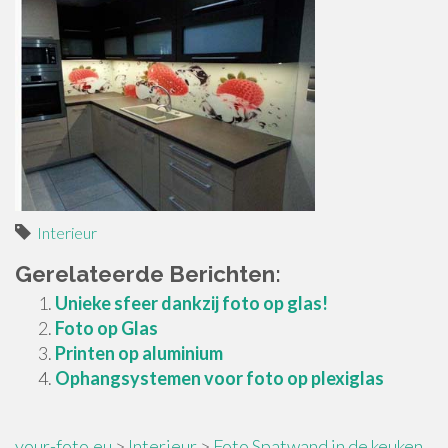
Interieur
Gerelateerde Berichten:
Unieke sfeer dankzij foto op glas!
Foto op Glas
Printen op aluminium
Ophangsystemen voor foto op plexiglas
your-foto.eu
>
Interieur
>
Foto Spatwand in de keuken