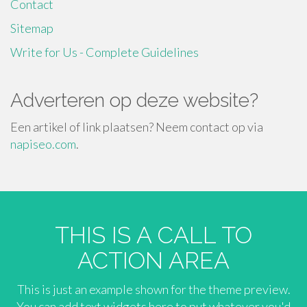
Contact
Sitemap
Write for Us - Complete Guidelines
Adverteren op deze website?
Een artikel of link plaatsen? Neem contact op via
napiseo.com
.
THIS IS A CALL TO
ACTION AREA
This is just an example shown for the theme preview.
You can add text widgets here to put whatever you'd