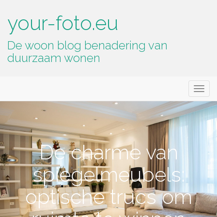
your-foto.eu
De woon blog benadering van
duurzaam wonen
Primary
Skip
your-foto.eu
to
Menu
content
De charme van
spiegelmeubels:
optische trucs om