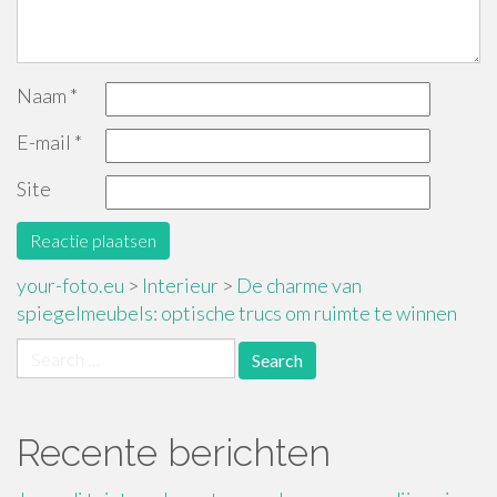
Naam
*
E-mail
*
Site
your-foto.eu
>
Interieur
>
De charme van
spiegelmeubels: optische trucs om ruimte te winnen
Search
for:
Recente berichten