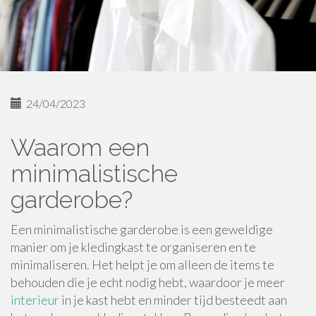
24/04/2023
Waarom een
minimalistische
garderobe?
Een minimalistische garderobe is een geweldige
manier om je kledingkast te organiseren en te
minimaliseren. Het helpt je om alleen de items te
behouden die je echt nodig hebt, waardoor je meer
interieur
in je kast hebt en minder tijd besteedt aan