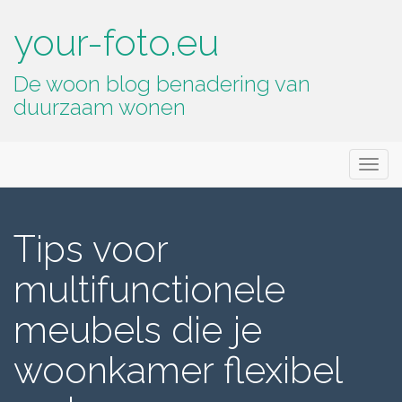
your-foto.eu
De woon blog benadering van
duurzaam wonen
Primary
Skip
your-foto.eu
to
Menu
content
Tips voor
multifunctionele
meubels die je
woonkamer flexibel