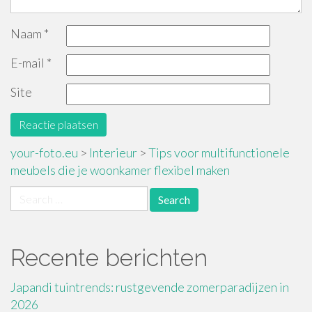
Naam
*
E-mail
*
Site
your-foto.eu
>
Interieur
>
Tips voor multifunctionele
meubels die je woonkamer flexibel maken
Search
for:
Recente berichten
Japandi tuintrends: rustgevende zomerparadijzen in
2026