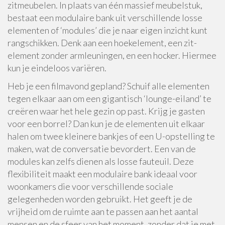
zitmeubelen. In plaats van één massief meubelstuk,
bestaat een modulaire bank uit verschillende losse
elementen of ‘modules’ die je naar eigen inzicht kunt
rangschikken. Denk aan een hoekelement, een zit-
element zonder armleuningen, en een hocker. Hiermee
kun je eindeloos variëren.
Heb je een filmavond gepland? Schuif alle elementen
tegen elkaar aan om een gigantisch ‘lounge-eiland’ te
creëren waar het hele gezin op past. Krijg je gasten
voor een borrel? Dan kun je de elementen uit elkaar
halen om twee kleinere bankjes of een U-opstelling te
maken, wat de conversatie bevordert. Een van de
modules kan zelfs dienen als losse fauteuil. Deze
flexibiliteit maakt een modulaire bank ideaal voor
woonkamers die voor verschillende sociale
gelegenheden worden gebruikt. Het geeft je de
vrijheid om de ruimte aan te passen aan het aantal
mensen en de sfeer van het moment, zonder dat je met