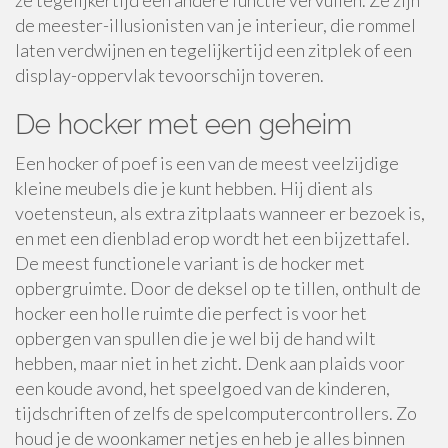
ze tegelijkertijd een andere functie vervullen. Ze zijn
de meester-illusionisten van je interieur, die rommel
laten verdwijnen en tegelijkertijd een zitplek of een
display-oppervlak tevoorschijn toveren.
De hocker met een geheim
Een hocker of poef is een van de meest veelzijdige
kleine meubels die je kunt hebben. Hij dient als
voetensteun, als extra zitplaats wanneer er bezoek is,
en met een dienblad erop wordt het een bijzettafel.
De meest functionele variant is de hocker met
opbergruimte. Door de deksel op te tillen, onthult de
hocker een holle ruimte die perfect is voor het
opbergen van spullen die je wel bij de hand wilt
hebben, maar niet in het zicht. Denk aan plaids voor
een koude avond, het speelgoed van de kinderen,
tijdschriften of zelfs de spelcomputercontrollers. Zo
houd je de woonkamer netjes en heb je alles binnen