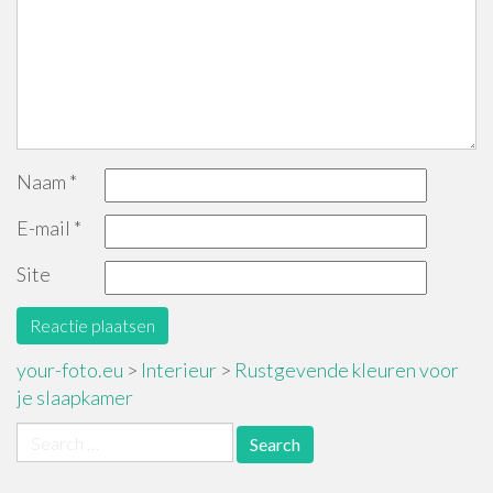
Naam
*
E-mail
*
Site
your-foto.eu
>
Interieur
>
Rustgevende kleuren voor
je slaapkamer
Search
for: