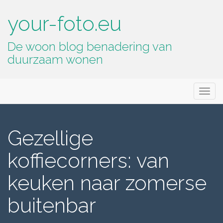
your-foto.eu
De woon blog benadering van
duurzaam wonen
Primary
Skip
your-foto.eu
to
Menu
content
Gezellige
koffiecorners: van
keuken naar zomerse
buitenbar