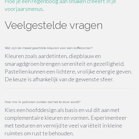
Hoe je een regenboog aan smaken creëert in je
voorjaarsmenus
.
Veelgestelde vragen
Wat zijn de meest geschikte kleuren voor een koffiecorner?
Kleuren zoals aardetinten, diepblauw en
smaragdgroen brengen sereniteit en gezelligheid.
Pastellen kunnen een lichtere, vrolijke energie geven.
De keuze is afhankelijk van de gewenste sfeer.
Hoe mix ik patronen zonder dat het te druk wordt?
Kies een hoofddesign als basis en vul dit aan met
complementaire kleuren en vormen. Experimenteer
met texturen en vermijd te veel variëteit in kleine
ruimtes om rust te behouden.