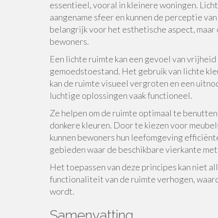
essentieel, vooral in kleinere woningen. Lich
aangename sfeer en kunnen de perceptie van e
belangrijk voor het esthetische aspect, maar
bewoners.
Een lichte ruimte kan een gevoel van vrijhei
gemoedstoestand. Het gebruik van lichte kle
kan de ruimte visueel vergroten en een uitno
luchtige oplossingen vaak functioneel.
Ze helpen om de ruimte optimaal te benutte
donkere kleuren. Door te kiezen voor meubels
kunnen bewoners hun leefomgeving efficiënter 
gebieden waar de beschikbare vierkante mete
Het toepassen van deze principes kan niet al
functionaliteit van de ruimte verhogen, waa
wordt.
Samenvatting