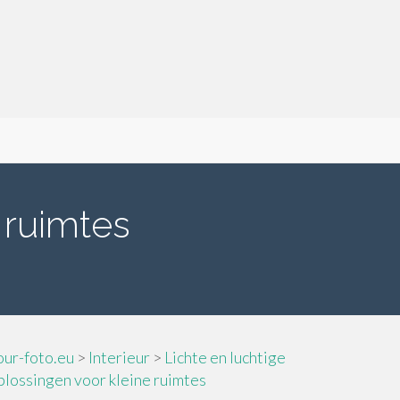
 ruimtes
our-foto.eu
>
Interieur
>
Lichte en luchtige
plossingen voor kleine ruimtes