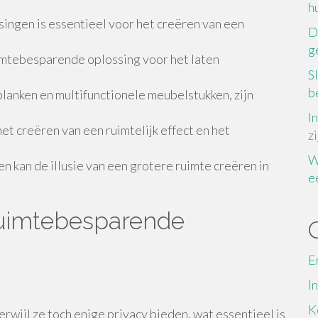
h
singen is essentieel voor het creëren van een
D
g
uimtebesparende oplossing voor het laten
S
b
anken en multifunctionele meubelstukken, zijn
I
het creëren van een ruimtelijk effect en het
z
W
en kan de illusie van een grotere ruimte creëren in
e
 ruimtebesparende
E
I
K
terwijl ze toch enige privacy bieden, wat essentieel is