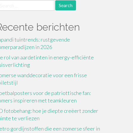
earch
r:
Recente berichten
apandi tuintrends: rustgevende
omerparadijzen in 2026
e rol van aardetinten in energy-efficiënte
uisverlichting
omerse wanddecoratie voor een frisse
iletstijl
oetbalposters voor de patriottische fan:
omers inspireren met teamkleuren
D fotobehang: hoe je diepte creëert zonder
uimte te verliezen
etro gordijnstoffen die een zomerse sfeer in