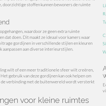
te, doorzichtige stoffen kunnen bewoners de ruimte
L
R
end
T
opgehangen, waardoor ze geen extra ruimte
C
en dat doen. Dit maakt ze ideaal voor kamers waar
itrage gordijnen in verschillende stijlen en kleuren
S
 aanpassen aan diverse interieurstijlen.
W
A
ing wilt of een meer traditionele sfeer wilt creëren,
w
r. Het gebruik van deze gordijnen kan ook helpen om
r de verbinding met de buitenwereld wordt versterkt
E
v
gen voor kleine ruimtes