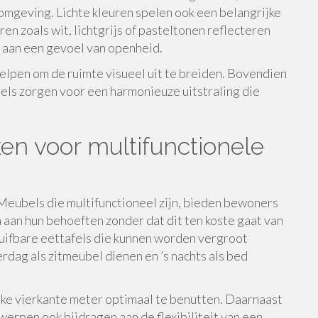
omgeving. Lichte kleuren spelen ook een belangrijke
ren zoals wit, lichtgrijs of pasteltonen reflecteren
t aan een gevoel van openheid.
helpen om de ruimte visueel uit te breiden. Bovendien
gels zorgen voor een harmonieuze uitstraling die
en voor multifunctionele
l. Meubels die multifunctioneel zijn, bieden bewoners
 aan hun behoeften zonder dat dit ten koste gaat van
chuifbare eettafels die kunnen worden vergroot
rdag als zitmeubel dienen en ’s nachts als bed
lke vierkante meter optimaal te benutten. Daarnaast
erpen ook bijdragen aan de flexibiliteit van een