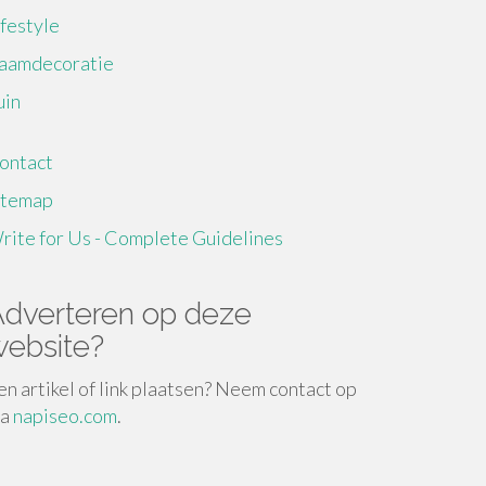
ifestyle
aamdecoratie
uin
ontact
itemap
rite for Us - Complete Guidelines
dverteren op deze
ebsite?
en artikel of link plaatsen? Neem contact op
ia
napiseo.com
.