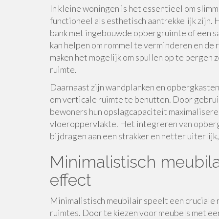
In kleine woningen is het essentieel om sli
functioneel als esthetisch aantrekkelijk zijn.
bank met ingebouwde opbergruimte of een sa
kan helpen om rommel te verminderen en de 
maken het mogelijk om spullen op te bergen z
ruimte.
Daarnaast zijn wandplanken en opbergkasten 
om verticale ruimte te benutten. Door gebru
bewoners hun opslagcapaciteit maximaliseren
vloeroppervlakte. Het integreren van opberg
bijdragen aan een strakker en netter uiterlij
Minimalistisch meubilai
effect
Minimalistisch meubilair speelt een cruciale r
ruimtes. Door te kiezen voor meubels met ee