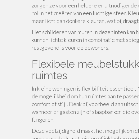
zorgen ze voor een heldere en uitnodigende 
rol in het creëren van een luchtige sfeer. Kleu
meer licht dan donkere kleuren, wat bijdraag
Het schilderen van muren in deze tinten kan 
kunnen lichte kleuren in combinatie met spie
rustgevend is voor de bewoners.
Flexibele meubelstukk
ruimtes
In kleine woningen is flexibiliteit essentiee
de mogelijkheid om hun ruimtes aan te passen
comfort of stijl. Denk bijvoorbeeld aan uits
wanneer er gasten zijn of slaapbanken die ove
fungeren.
Deze veelzijdigheid maakt het mogelijk om e
kunnen meubels met wielen of inklapbare ontw