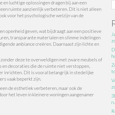
te en luchtige oplossingen dragen bij aan een
S
en ruimte aanzienlijk verbeteren. Dit is niet alleen
fo
 ook voor het psychologische welzijn van de
d en openheid geven, wat bijdraagt aan een positieve
J
uren, transparante materialen en slimme indelingen
z
digende ambiance creëren. Daarnaast zijn lichte en
D
h
n zonder deze te overweldigen met zware meubels of
Z
 en decoraties die de ruimte niet verstoppen,
to
inrichten. Dit is vooral belangrijk in stedelijke
rs vaak beperkt zijn.
V
z
leen de esthetiek verbeteren, maar ook de
rdoor het leven in kleinere woningen aangenamer
3
r
R