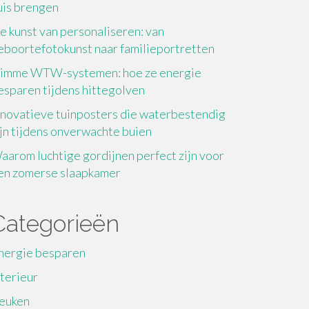
uis brengen
e kunst van personaliseren: van
eboortefotokunst naar familieportretten
limme WTW-systemen: hoe ze energie
esparen tijdens hittegolven
nnovatieve tuinposters die waterbestendig
ijn tijdens onverwachte buien
aarom luchtige gordijnen perfect zijn voor
en zomerse slaapkamer
Categorieën
nergie besparen
nterieur
euken