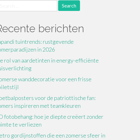
earch
r:
Recente berichten
apandi tuintrends: rustgevende
omerparadijzen in 2026
e rol van aardetinten in energy-efficiënte
uisverlichting
omerse wanddecoratie voor een frisse
iletstijl
oetbalposters voor de patriottische fan:
omers inspireren met teamkleuren
D fotobehang: hoe je diepte creëert zonder
uimte te verliezen
etro gordijnstoffen die een zomerse sfeer in