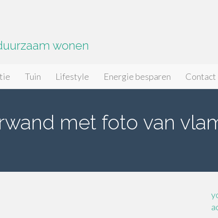
 duurzaam wonen
tie
Tuin
Lifestyle
Energie besparen
Contact
rwand met foto van vla
y
a