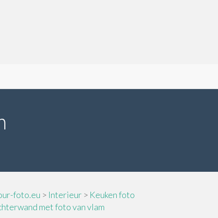
m
our-foto.eu
>
Interieur
>
Keuken foto
chterwand met foto van vlam