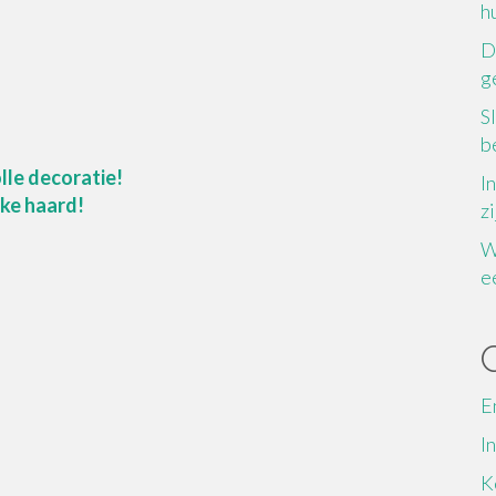
h
D
g
S
b
lle decoratie!
I
jke haard!
z
W
e
E
I
K