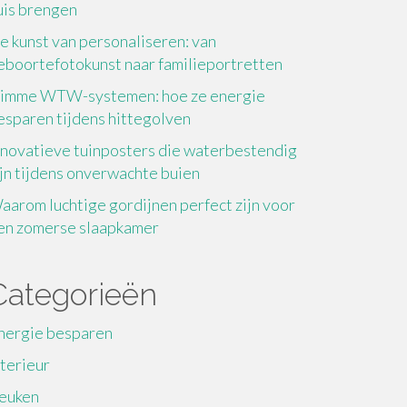
uis brengen
e kunst van personaliseren: van
eboortefotokunst naar familieportretten
limme WTW-systemen: hoe ze energie
esparen tijdens hittegolven
nnovatieve tuinposters die waterbestendig
ijn tijdens onverwachte buien
aarom luchtige gordijnen perfect zijn voor
en zomerse slaapkamer
Categorieën
nergie besparen
nterieur
euken