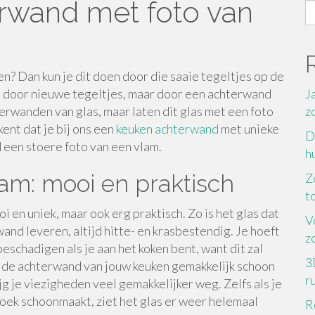
rwand met foto van
S
fo
en? Dan kun je dit doen door die saaie tegeltjes op de
 door nieuwe tegeltjes, maar door een achterwand
J
erwanden van glas, maar laten dit glas met een foto
z
ent dat je bij ons een
keuken achterwand
met unieke
D
 een stoere foto van een vlam.
h
am: mooi en praktisch
Z
to
 en uniek, maar ook erg praktisch. Zo is het glas dat
V
nd leveren, altijd hitte- en krasbestendig. Je hoeft
z
eschadigen als je aan het koken bent, want dit zal
3
p de achterwand van jouw keuken gemakkelijk schoon
r
jg je viezigheden veel gemakkelijker weg. Zelfs als je
oek schoonmaakt, ziet het glas er weer helemaal
R