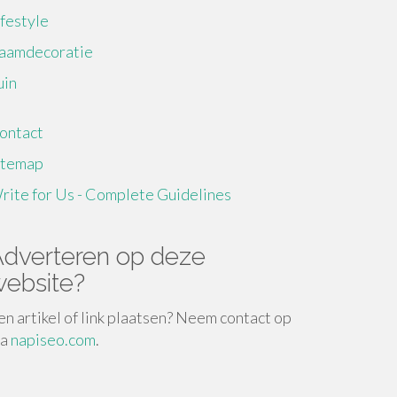
ifestyle
aamdecoratie
uin
ontact
itemap
rite for Us - Complete Guidelines
dverteren op deze
ebsite?
en artikel of link plaatsen? Neem contact op
ia
napiseo.com
.