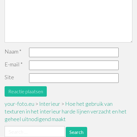
Naam
*
E-mail
*
Site
your-foto.eu
>
Interieur
>
Hoe het gebruik van
texturen in het interieur harde lijnen verzacht en het
geheel uitnodigend maakt
Search