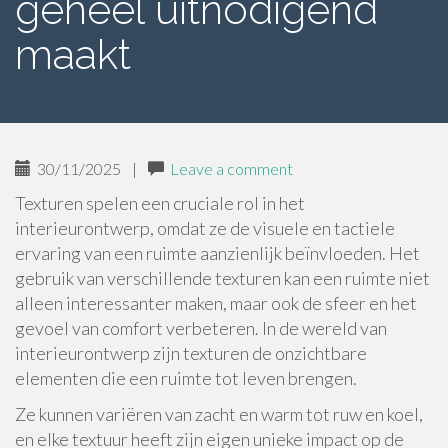
geheel uitnodigend
maakt
30/11/2025
|
Leave a comment
Texturen spelen een cruciale rol in het
interieurontwerp, omdat ze de visuele en tactiele
ervaring van een ruimte aanzienlijk beïnvloeden. Het
gebruik van verschillende texturen kan een ruimte niet
alleen interessanter maken, maar ook de sfeer en het
gevoel van comfort verbeteren. In de wereld van
interieurontwerp zijn texturen de onzichtbare
elementen die een ruimte tot leven brengen.
Ze kunnen variëren van zacht en warm tot ruw en koel,
en elke textuur heeft zijn eigen unieke impact op de