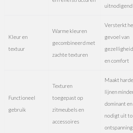
uitnodigend
Versterkt he
Warme kleuren
Kleur en
gevoel van
gecombineerd met
textuur
gezellighei
zachte texturen
en comfort
Maakt hard
Texturen
lijnen minde
Functioneel
toegepast op
dominant en
gebruik
zitmeubels en
nodigt uit to
accessoires
ontspanning