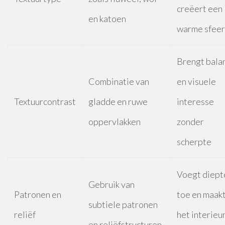
creëert een
en katoen
warme sfeer
Brengt bala
Combinatie van
en visuele
Textuurcontrast
gladde en ruwe
interesse
oppervlakken
zonder
scherpte
Voegt diept
Gebruik van
Patronen en
toe en maak
subtiele patronen
reliëf
het interieu
en reliëfstructuren