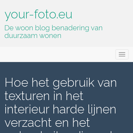
your-foto.eu
De woon blog benadering van
duurzaam wonen
Primary
Skip
your-foto.eu
to
Menu
content
Hoe het gebruik van
texturen in het
interieur harde lijnen
verzacht en het