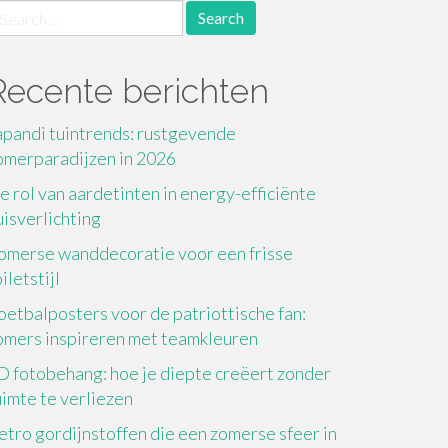
earch
r:
Recente berichten
apandi tuintrends: rustgevende
omerparadijzen in 2026
e rol van aardetinten in energy-efficiënte
uisverlichting
omerse wanddecoratie voor een frisse
iletstijl
oetbalposters voor de patriottische fan:
omers inspireren met teamkleuren
D fotobehang: hoe je diepte creëert zonder
uimte te verliezen
etro gordijnstoffen die een zomerse sfeer in