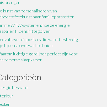
uis brengen
e kunst van personaliseren: van
eboortefotokunst naar familieportretten
limme WTW-systemen: hoe ze energie
esparen tijdens hittegolven
nnovatieve tuinposters die waterbestendig
ijn tijdens onverwachte buien
aarom luchtige gordijnen perfect zijn voor
en zomerse slaapkamer
Categorieën
nergie besparen
nterieur
euken