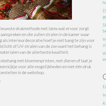
h
D
g
S
ieuwste drukmethode met latex wat ervoor zorgt
b
 aanspreken en die zullen stralen in de kamer waar
I
ls interieurdecoratie hoef je niet bang te zijn voor
z
d licht of UV-stralen van de zon want het behang is
aterialen van de allerbeste kwaliteit.
W
e
otobehang met bloemenprinten, met dieren of laat je
een kijkje voor alle mogelijkheden en met één druk
 bestellen in de webshop.
e
E
I
K