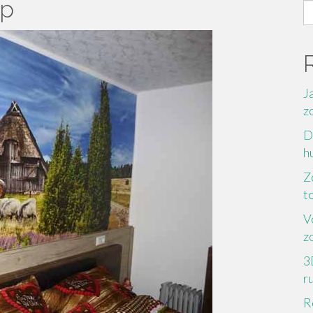
ap
S
fo
J
z
D
h
Z
to
V
z
3
r
R