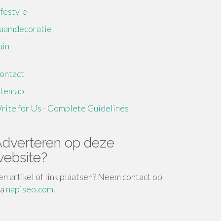
ifestyle
aamdecoratie
uin
ontact
itemap
rite for Us - Complete Guidelines
dverteren op deze
ebsite?
en artikel of link plaatsen? Neem contact op
ia
napiseo.com
.