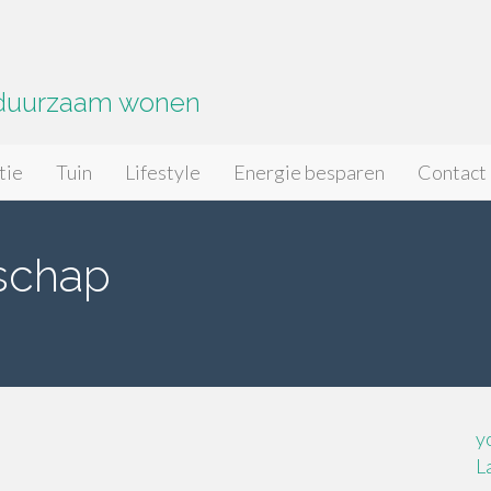
 duurzaam wonen
tie
Tuin
Lifestyle
Energie besparen
Contact
schap
y
L