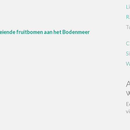
L
R
T
eiende fruitbomen aan het Bodenmeer
C
S
W
A
w
E
v