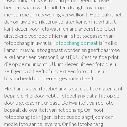
Uw woning is uw visitekaartje: het geeft aan wie u
bent en waar u van houdt. Dit draagt u over op de
mensen die u in uw woning verwelkomt. Hoe leuk is het
dan om uw eigen ik terug te laten komen in uw huis. U
kunt kiezen voor iets wat niemand anders heeft. Een
uitstekend voorbeeld hiervan is het toepassen van
fotobehang in uw huis.
Fotobehang op maat
is in elke
kamer in uw huis toegepast worden en geeft daarmee
elke kamer een persoonlijke stijl. U kiest zelf de print
die op de muur komt. U kunt kiezen uit een foto die u
zelf gemaakt heeft of u zoekt een foto uit die u
bijvoorbeeld op internet gevonden heeft.
Het handige van fotobehang is dat u zelf de maten kunt
bepalen. Hierdoor hebt u fotobehang dat altijd op de
door u gekozen muur past. De kwaliteit van de foto
bepaalt de kwaliteit van het behang. Om mooi
fotobehang te krijgen, is het dus belangrijk om een
mooie foto aan te leveren. Online fotobehang