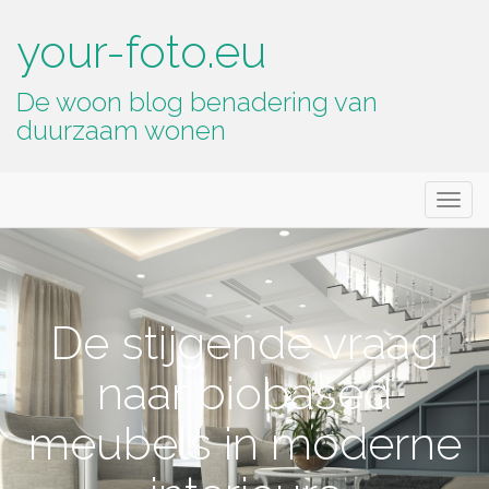
your-foto.eu
De woon blog benadering van
duurzaam wonen
Primary
Skip
your-foto.eu
to
Menu
content
De stijgende vraag
naar biobased
meubels in moderne