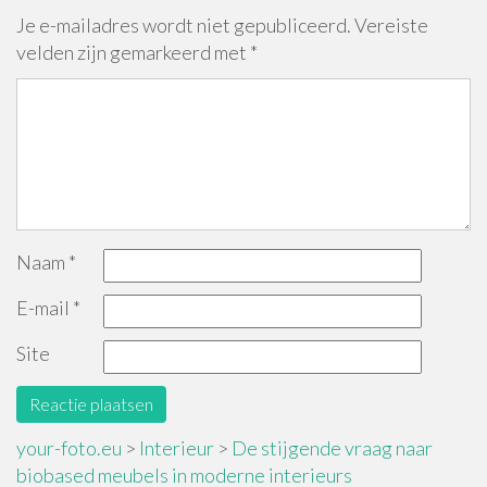
Je e-mailadres wordt niet gepubliceerd.
Vereiste
velden zijn gemarkeerd met
*
Naam
*
E-mail
*
Site
your-foto.eu
>
Interieur
>
De stijgende vraag naar
biobased meubels in moderne interieurs