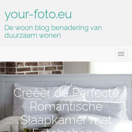
your-foto.eu
De woon blog benadering van
duurzaam wonen
Primary
Skip
your-foto.eu
to
Menu
content
Creëer de Perfecte
Romantische
Slaapkamer met