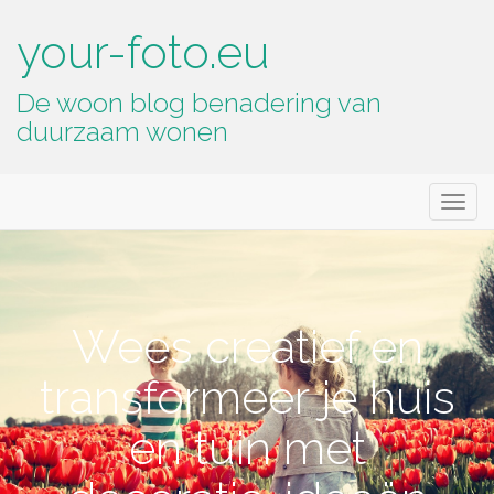
your-foto.eu
De woon blog benadering van
duurzaam wonen
Primary
Skip
your-foto.eu
to
Menu
content
Wees creatief en
transformeer je huis
en tuin met