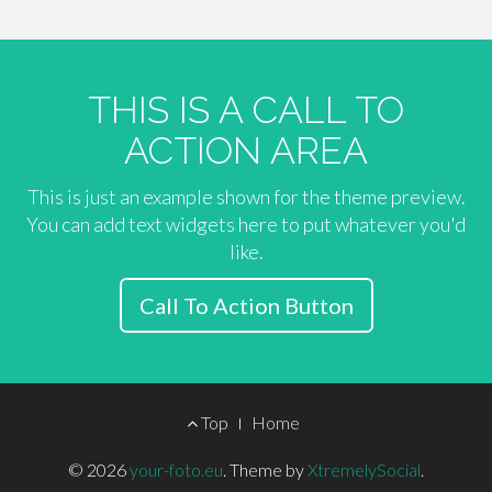
THIS IS A CALL TO
ACTION AREA
This is just an example shown for the theme preview.
You can add text widgets here to put whatever you'd
like.
Call To Action Button
Footer
Top
Home
Menu
© 2026
your-foto.eu
.
Theme by
XtremelySocial
.