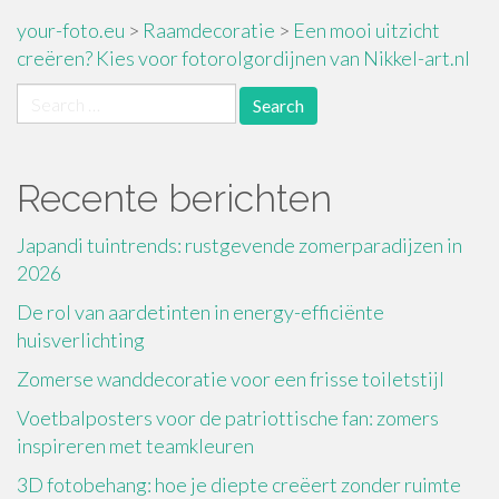
your-foto.eu
>
Raamdecoratie
>
Een mooi uitzicht
creëren? Kies voor fotorolgordijnen van Nikkel-art.nl
Search
for:
Recente berichten
Japandi tuintrends: rustgevende zomerparadijzen in
2026
De rol van aardetinten in energy-efficiënte
huisverlichting
Zomerse wanddecoratie voor een frisse toiletstijl
Voetbalposters voor de patriottische fan: zomers
inspireren met teamkleuren
3D fotobehang: hoe je diepte creëert zonder ruimte