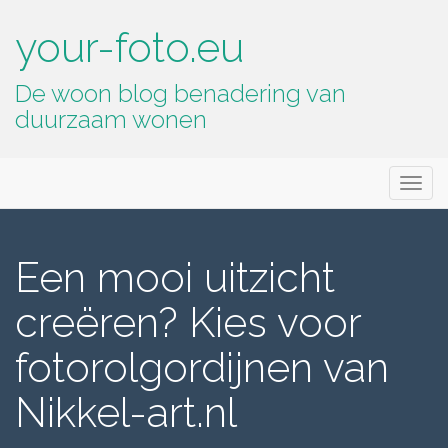
your-foto.eu
De woon blog benadering van
duurzaam wonen
Primary
Skip
your-foto.eu
to
Menu
content
Een mooi uitzicht
creëren? Kies voor
fotorolgordijnen van
Nikkel-art.nl