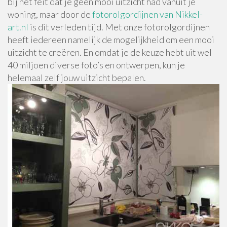
bij het feit dat je geen mooi uitzicht had vanuit je
woning, maar door de
fotorolgordijnen van Nikkel-
art.nl
is dit verleden tijd. Met onze fotorolgordijnen
heeft iedereen namelijk de mogelijkheid om een mooi
uitzicht te creëren. En omdat je de keuze hebt uit wel
40 miljoen diverse foto’s en ontwerpen, kun je
helemaal zelf jouw uitzicht bepalen.