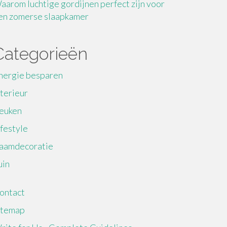
aarom luchtige gordijnen perfect zijn voor
en zomerse slaapkamer
Categorieën
nergie besparen
nterieur
euken
ifestyle
aamdecoratie
uin
ontact
itemap