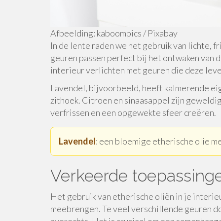
Afbeelding: kaboompics / Pixabay
In de lente raden we het gebruik van lichte, f
geuren passen perfect bij het ontwaken van d
interieur verlichten met geuren die deze le
Lavendel, bijvoorbeeld, heeft kalmerende ei
zithoek. Citroen en sinaasappel zijn geweldig
verfrissen en een opgewekte sfeer creëren.
Lavendel
: een bloemige etherische olie m
Verkeerde toepassing
Het gebruik van etherische oliën in je inter
meebrengen. Te veel verschillende geuren do
averechts. Het is cruciaal om een samenhange