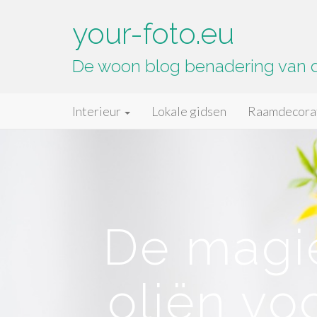
your-foto.eu
De woon blog benadering van
Primary
Skip
your-foto.eu
Interieur
Lokale gidsen
Raamdecora
to
Menu
content
De magie
oliën vo