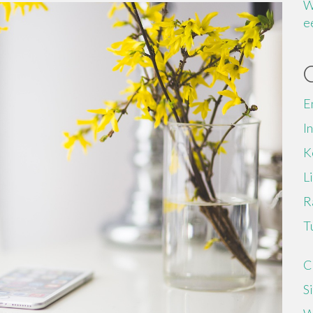
W
e
E
I
K
L
R
T
C
S