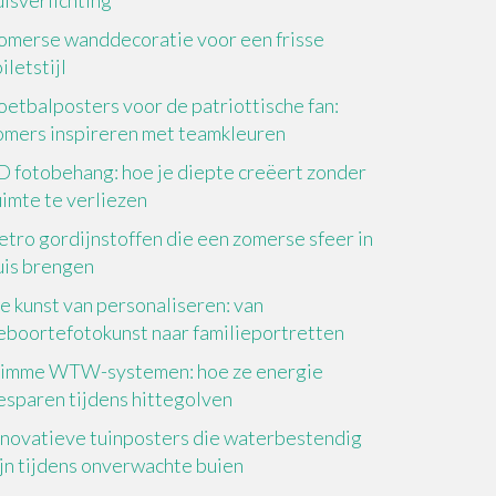
uisverlichting
omerse wanddecoratie voor een frisse
iletstijl
oetbalposters voor de patriottische fan:
omers inspireren met teamkleuren
D fotobehang: hoe je diepte creëert zonder
uimte te verliezen
etro gordijnstoffen die een zomerse sfeer in
uis brengen
e kunst van personaliseren: van
eboortefotokunst naar familieportretten
limme WTW-systemen: hoe ze energie
esparen tijdens hittegolven
nnovatieve tuinposters die waterbestendig
ijn tijdens onverwachte buien