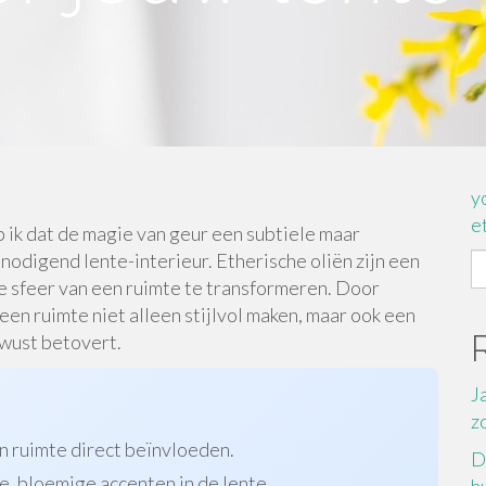
y
e
 ik dat de magie van geur een subtiele maar
tnodigend lente-interieur. Etherische oliën zijn een
S
 sfeer van een ruimte te transformeren. Door
fo
n ruimte niet alleen stijlvol maken, maar ook een
ewust betovert.
J
z
n ruimte direct beïnvloeden.
D
e, bloemige accenten in de lente.