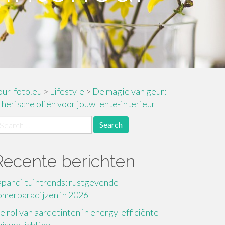
our-foto.eu
>
Lifestyle
>
De magie van geur:
therische oliën voor jouw lente-interieur
earch
r:
Recente berichten
apandi tuintrends: rustgevende
omerparadijzen in 2026
e rol van aardetinten in energy-efficiënte