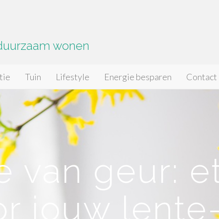
 duurzaam wonen
tie
Tuin
Lifestyle
Energie besparen
Contact
 van geur: e
or jouw lente-