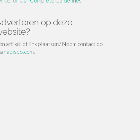
rite for Us - Complete Guidelines
dverteren op deze
ebsite?
en artikel of link plaatsen? Neem contact op
ia
napiseo.com
.