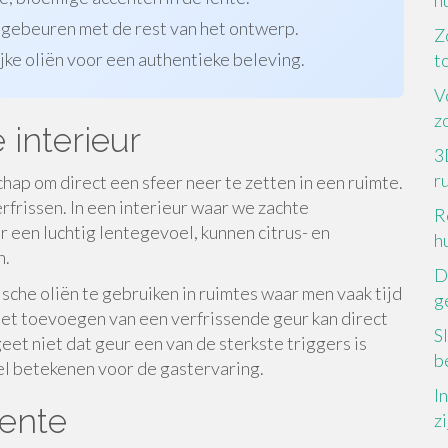
h
 gebeuren met de rest van het ontwerp.
Z
jke oliën voor een authentieke beleving.
to
V
z
 interieur
3
r
hap om direct een sfeer neer te zetten in een ruimte.
rfrissen. In een interieur waar we zachte
R
r een luchtig lentegevoel, kunnen citrus- en
h
n.
D
ische oliën te gebruiken in ruimtes waar men vaak tijd
g
et toevoegen van een verfrissende geur kan direct
S
et niet dat geur een van de sterkste triggers is
b
el betekenen voor de gastervaring.
I
lente
z