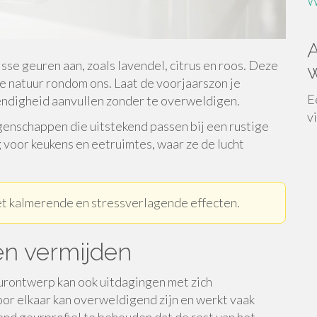
W
A
risse geuren aan, zoals lavendel, citrus en roos. Deze
w
e natuur rondom ons. Laat de voorjaarszon je
E
vendigheid aanvullen zonder te overweldigen.
v
genschappen die uitstekend passen bij een rustige
 voor keukens en eetruimtes, waar ze de lucht
et kalmerende en stressverlagende effecten.
en vermijden
ieurontwerp kan ook uitdagingen met zich
or elkaar kan overweldigend zijn en werkt vaak
nd geurprofiel te behouden dat de rest van het