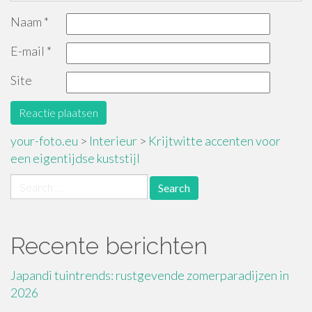
Naam
*
E-mail
*
Site
your-foto.eu
>
Interieur
>
Krijtwitte accenten voor
een eigentijdse kuststijl
Search
for:
Recente berichten
Japandi tuintrends: rustgevende zomerparadijzen in
2026