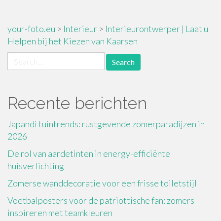
your-foto.eu
>
Interieur
>
Interieurontwerper | Laat u
Helpen bij het Kiezen van Kaarsen
Search
for:
Recente berichten
Japandi tuintrends: rustgevende zomerparadijzen in
2026
De rol van aardetinten in energy-efficiënte
huisverlichting
Zomerse wanddecoratie voor een frisse toiletstijl
Voetbalposters voor de patriottische fan: zomers
inspireren met teamkleuren