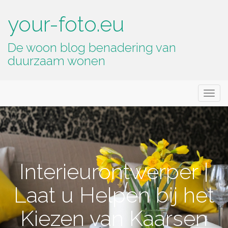
your-foto.eu
De woon blog benadering van
duurzaam wonen
Primary
Skip
your-foto.eu
to
Menu
content
Interieurontwerper |
Laat u Helpen bij het
Kiezen van Kaarsen