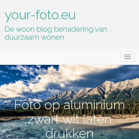
your-foto.eu
De woon blog benadering van
duurzaam wonen
Primary
Skip
your-foto.eu
to
Menu
content
Foto op aluminium
zwart wit laten
drukken