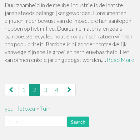
Duurzaamheid in de meubelindustrie is de laatste
jaren steeds belangrijker geworden. Consumenten
zijn zich meer bewust van de impact die hun aankopen
hebben op het milieu. Duurzame materialen zoals
bamboe, gerecycled hout en organisch katoen winnen
aan populariteit. Bamboe is bijzonder aantrekkelijk
vanwege zijn snelle groei en hernieuwbaarheid. Het
kan binnen enkele jaren geoogst worden,…
Read More
paging-
1
2
3
4
navigation
your-foto.eu
>
Tuin
Search
for: